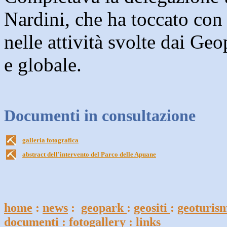
Nardini, che ha toccato con 
nelle attività svolte dai Ge
e globale.
Documenti in consultazione
galleria fotografica
abstract dell'intervento del Parco delle Apuane
home
:
news
:
geopark
:
geositi
:
geoturis
documenti
:
fotogallery
: links